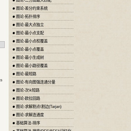
图论-二分图最大匹配
图论-差分约束系统
图论-拓扑排序
图论-最大点独立
图论-最小点支配
图论-最小点权覆盖
图论-最小点覆盖
图论-最小生成树
图论-最小路径覆盖
图论-最短路
ts
图论-有向图强连通分量
图论-次\k短路
图论-欧拉回路
图论-求解割点\割边(Tarjan)
图论-求解连通度
基础算法-排序