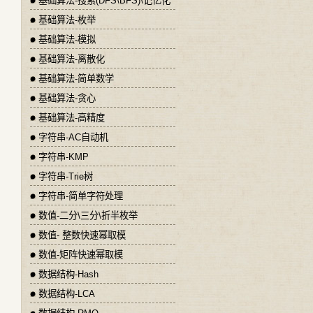
基础算法-搜索(DFS\BFS)\记忆化
基础算法-枚举
基础算法-模拟
基础算法-离散化
基础算法-简单数学
基础算法-贪心
基础算法-高精度
字符串-AC自动机
字符串-KMP
字符串-Trie树
字符串-简单字符处理
数值-二分\三分\折半枚举
数值- 整数快速幂取模
数值-矩阵快速幂取模
数据结构-Hash
数据结构-LCA