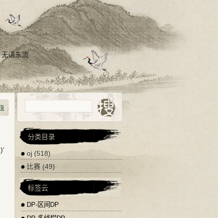
，无语东流
分类目录
)'
oj
(518)
比赛
(49)
标签云
DP-区间DP