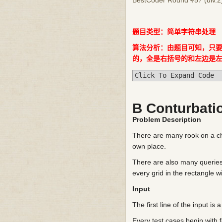
BestCoder Round #57 (div.2
题目类型：简单字符串处理
算法分析：由题目可知，只要
的，全是右括号的和左边是
Click To Expand Code
B Conturbati
Problem Description
There are many rook on a che
own place.
There are also many queries
every grid in the rectangle w
Input
The first line of the input is
Every test cases begin with 