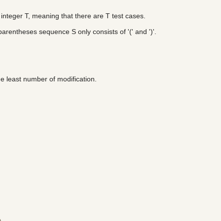
 a integer T, meaning that there are T test cases.
arentheses sequence S only consists of '(' and ')'.
he least number of modification.