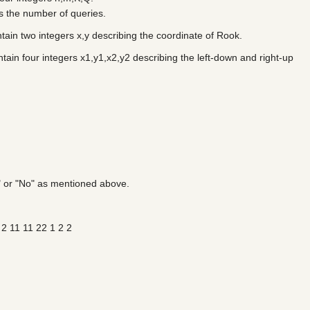
s the number of queries.
ntain two integers x,y describing the coordinate of Rook.
tain four integers x1,y1,x2,y2 describing the left-down and right-up
" or "No" as mentioned above.
 2 11 11 22 1 2 2