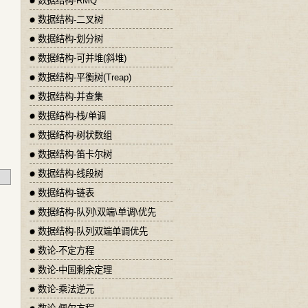
数据结构-RMQ
数据结构-二叉树
数据结构-划分树
数据结构-可并堆(斜堆)
数据结构-平衡树(Treap)
数据结构-并查集
数据结构-栈/单调
数据结构-树状数组
数据结构-笛卡尔树
数据结构-线段树
数据结构-链表
数据结构-队列\双端\单调\优先
数据结构-队列双端单调优先
数论-不定方程
数论-中国剩余定理
数论-乘法逆元