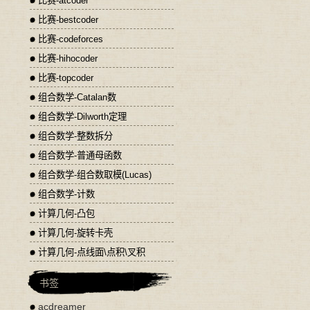
比赛-atcoder
比赛-bestcoder
比赛-codeforces
比赛-hihocoder
比赛-topcoder
组合数学-Catalan数
组合数学-Dilworth定理
组合数学-整数拆分
组合数学-普通母函数
组合数学-组合数取模(Lucas)
组合数学-计数
计算几何-凸包
计算几何-旋转卡壳
计算几何-点线面\点积\叉积
书签
acdreamer