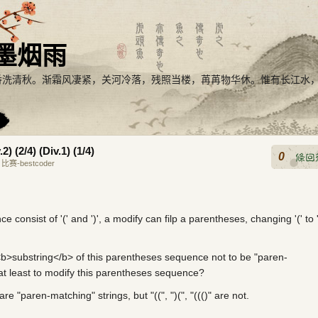
墨烟雨
番洗清秋。渐霜风凄紧，关河冷落，残照当楼，苒苒物华休。惟有长江水
 (2/4) (Div.1) (1/4)
0
:
比赛-bestcoder
consist of '(' and ')', a modify can filp a parentheses, changing '(' to '
<b>substring</b> of this parentheses sequence not to be "paren-
t least to modify this parentheses sequence?
 are "paren-matching" strings, but "((", ")(", "((()" are not.