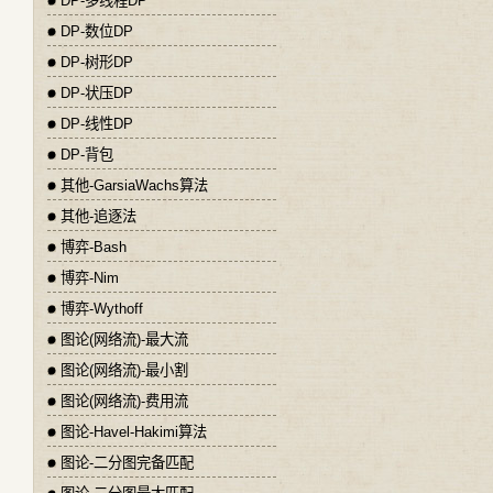
DP-多线程DP
DP-数位DP
DP-树形DP
DP-状压DP
DP-线性DP
DP-背包
其他-GarsiaWachs算法
其他-追逐法
博弈-Bash
博弈-Nim
博弈-Wythoff
图论(网络流)-最大流
图论(网络流)-最小割
图论(网络流)-费用流
图论-Havel-Hakimi算法
图论-二分图完备匹配