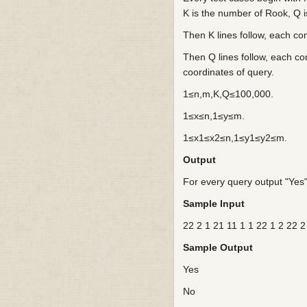
K is the number of Rook, Q i
Then K lines follow, each co
Then Q lines follow, each con
coordinates of query.
1≤n,m,K,Q≤100,000.
1≤x≤n,1≤y≤m.
1≤x1≤x2≤n,1≤y1≤y2≤m.
Output
For every query output "Yes
Sample Input
22 2 1 21 11 1 1 22 1 2 22 2
Sample Output
Yes
No