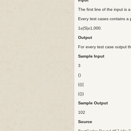
Input
The first line of the input is
Every test cases contains a p
1≤|S|≤1,000.
Output
For every test case output t
Sample Input
3
()
((((
(())
Sample Output
102
Source