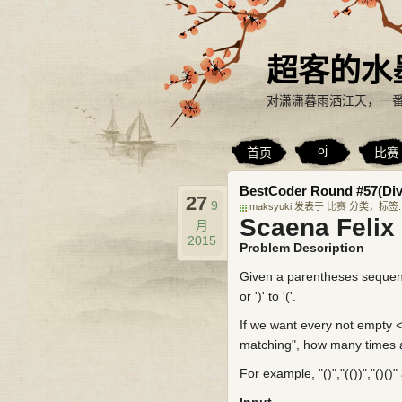
超客的水
对潇潇暮雨洒江天，一
oj
首页
比赛
BestCoder Round #57(Div.2)
27
9
maksyuki 发表于
比赛
分类，标签
Scaena Felix
月
2015
Problem Description
Given a parentheses sequence 
or ')' to '('.
If we want every not empty 
matching", how many times a
For example, "()","(())","()()"