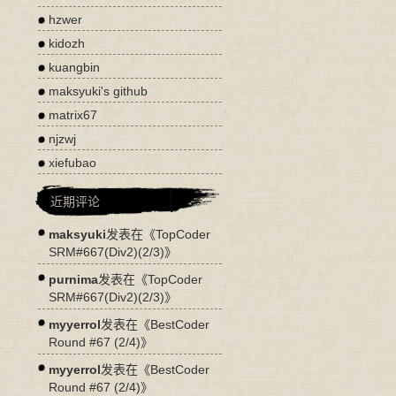
hzwer
kidozh
kuangbin
maksyuki's github
matrix67
njzwj
xiefubao
近期评论
maksyuki
发表在《
TopCoder
SRM#667(Div2)(2/3)
》
purnima
发表在《
TopCoder
SRM#667(Div2)(2/3)
》
myyerrol
发表在《
BestCoder
Round #67 (2/4)
》
myyerrol
发表在《
BestCoder
Round #67 (2/4)
》