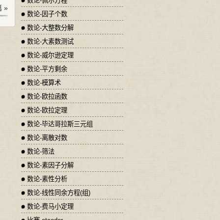
数论-佩尔方程
 »
数论-因子个数
数论-大整数分解
数论-大素数测试
数论-威尔逊定理
数论-平方剩余
数论-模算术
数论-欧拉函数
数论-欧拉定理
数论-毕达哥拉斯三元组
数论-离散对数
数论-筛法
数论-素因子分解
数论-素性分析
数论-线性同余方程(组)
数论-费马小定理