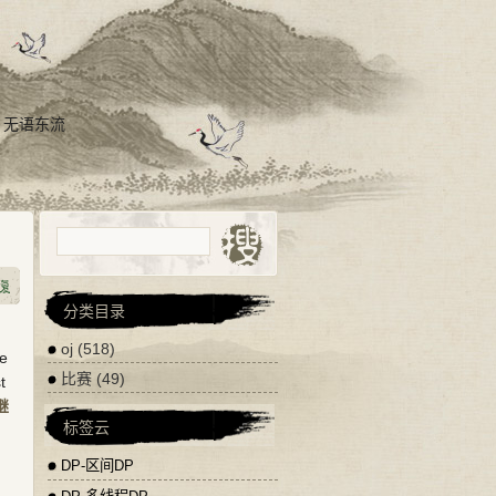
，无语东流
分类目录
oj
(518)
he
比赛
(49)
t
继
标签云
DP-区间DP