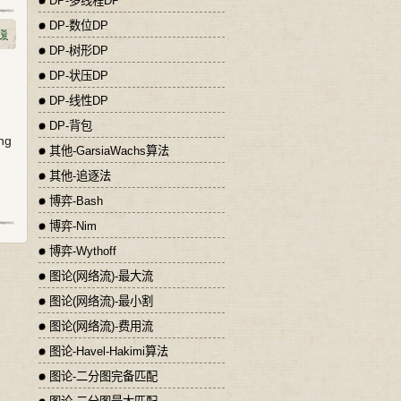
DP-多线程DP
DP-数位DP
DP-树形DP
DP-状压DP
DP-线性DP
DP-背包
ing
其他-GarsiaWachs算法
其他-追逐法
博弈-Bash
博弈-Nim
博弈-Wythoff
图论(网络流)-最大流
图论(网络流)-最小割
图论(网络流)-费用流
图论-Havel-Hakimi算法
图论-二分图完备匹配