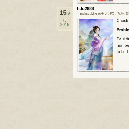
hdu2888
15
9
maksyuki 发表于
oj
分类，标签:
数
月
Check
2015
Probl
Paul dr
number
to fin