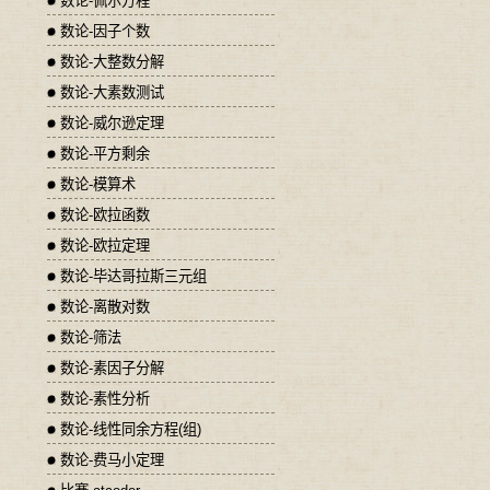
数论-佩尔方程
数论-因子个数
数论-大整数分解
数论-大素数测试
数论-威尔逊定理
数论-平方剩余
数论-模算术
数论-欧拉函数
数论-欧拉定理
数论-毕达哥拉斯三元组
数论-离散对数
数论-筛法
数论-素因子分解
数论-素性分析
数论-线性同余方程(组)
数论-费马小定理