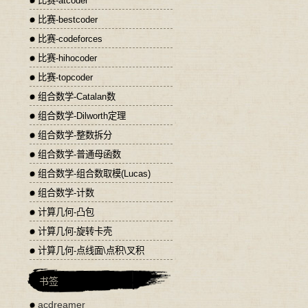
比赛-atcoder
比赛-bestcoder
比赛-codeforces
比赛-hihocoder
比赛-topcoder
组合数学-Catalan数
组合数学-Dilworth定理
组合数学-整数拆分
组合数学-普通母函数
组合数学-组合数取模(Lucas)
组合数学-计数
计算几何-凸包
计算几何-旋转卡壳
计算几何-点线面\点积\叉积
书签
acdreamer