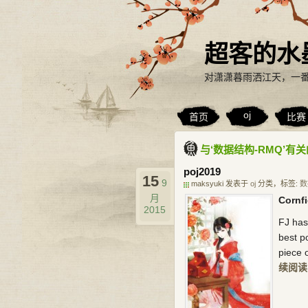
超客的水
对潇潇暮雨洒江天，一
oj
首页
比赛
与‘数据结构-RMQ’有
poj2019
15
9
maksyuki 发表于
oj
分类，标签:
数
月
Cornfi
2015
FJ has
best po
piece 
续阅读