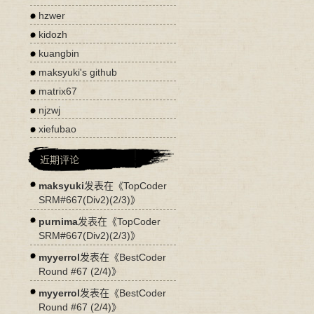
hzwer
kidozh
kuangbin
maksyuki's github
matrix67
njzwj
xiefubao
近期评论
maksyuki
发表在《
TopCoder
SRM#667(Div2)(2/3)
》
purnima
发表在《
TopCoder
SRM#667(Div2)(2/3)
》
myyerrol
发表在《
BestCoder
Round #67 (2/4)
》
myyerrol
发表在《
BestCoder
Round #67 (2/4)
》