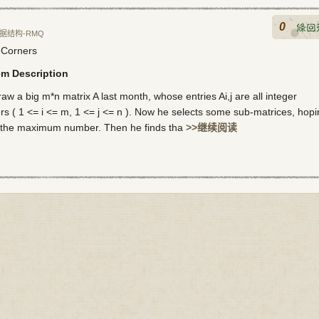
0
据结构-RMQ
 Corners
em Description
aw a big m*n matrix A last month, whose entries Ai,j are all integer
s ( 1 <= i <= m, 1 <= j <= n ). Now he selects some sub-matrices, hop
d the maximum number. Then he finds tha
>>继续阅读