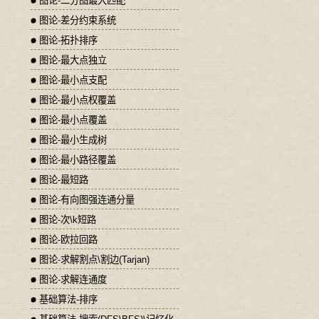
图论-二分图最大匹配
图论-差分约束系统
图论-拓扑排序
图论-最大点独立
图论-最小点支配
图论-最小点权覆盖
图论-最小点覆盖
图论-最小生成树
图论-最小路径覆盖
图论-最短路
图论-有向图强连通分量
图论-次\k短路
图论-欧拉回路
图论-求解割点\割边(Tarjan)
图论-求解连通度
基础算法-排序