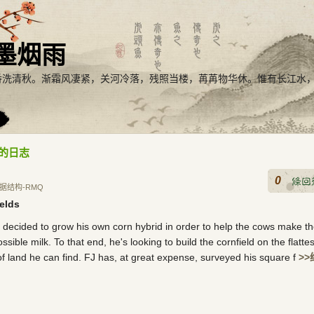
墨烟雨
番洗清秋。渐霜风凄紧，关河冷落，残照当楼，苒苒物华休。惟有长江水
关的日志
0
据结构-RMQ
elds
 decided to grow his own corn hybrid in order to help the cows make t
ssible milk. To that end, he's looking to build the cornfield on the flattes
of land he can find. FJ has, at great expense, surveyed his square f
>>