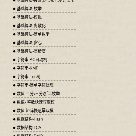
基础算法-搜索(DFS\BFS)\记忆化
基础算法-枚举
基础算法-模拟
基础算法-离散化
基础算法-简单数学
基础算法-贪心
基础算法-高精度
字符串-AC自动机
字符串-KMP
字符串-Trie树
字符串-简单字符处理
数值-二分\三分\折半枚举
数值- 整数快速幂取模
数值-矩阵快速幂取模
数据结构-Hash
数据结构-LCA