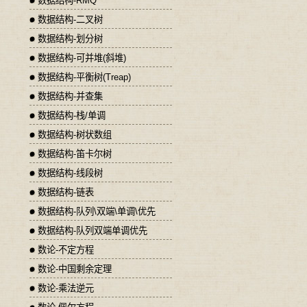
数据结构-RMQ
数据结构-二叉树
数据结构-划分树
数据结构-可并堆(斜堆)
数据结构-平衡树(Treap)
数据结构-并查集
数据结构-栈/单调
数据结构-树状数组
数据结构-笛卡尔树
数据结构-线段树
数据结构-链表
数据结构-队列\双端\单调\优先
数据结构-队列双端单调优先
数论-不定方程
数论-中国剩余定理
数论-乘法逆元