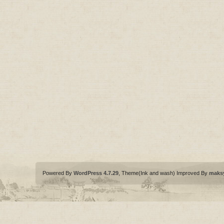
Powered By
WordPress 4.7.29
, Theme(Ink and wash) Improved By
maks