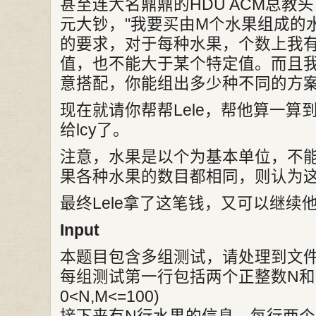
甚至连大名鼎鼎的HDU ACM总教头 
元大钞，"我要买由M个水果组成的
的要求，对于每种水果，个数上我
值，也不能大于某个特定值。而且
意搭配，你能组出多少种不同的方案
现在就请你帮帮Lele，帮他算一
给lcy了。
注意，水果是以个为基本单位，不
果各种水果的数目都相同，则认为
最终Lele拿了这笔钱，又可以继续
Input
本题目包含多组测试，请处理到文件结
每组测试第一行包括两个正整数N和
0<N,M<=100)