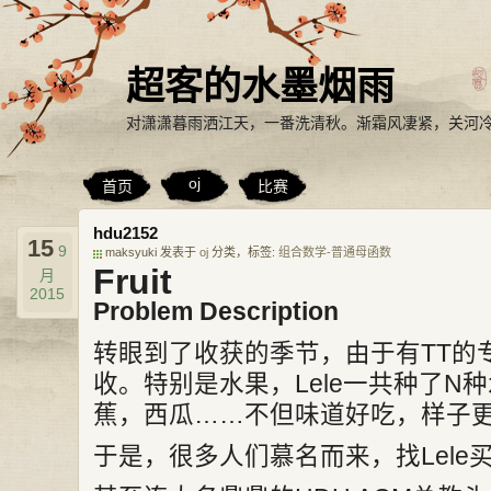
超客的水墨烟雨
对潇潇暮雨洒江天，一番洗清秋。渐霜风凄紧，关河
oj
首页
比赛
hdu2152
15
9
maksyuki 发表于
oj
分类，标签:
组合数学-普通母函数
Fruit
月
2015
Problem Description
转眼到了收获的季节，由于有TT的专
收。特别是水果，Lele一共种了N
蕉，西瓜……不但味道好吃，样子
于是，很多人们慕名而来，找Lele