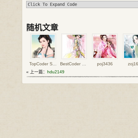
Click To Expand Code
随机文章
TopCoder SRM#667(Div2)(2/3)
BestCoder Round #63(Div.2) (4/4) (Div.1) (3/4)
poj3436
zoj1
« 上一篇：
hdu2149