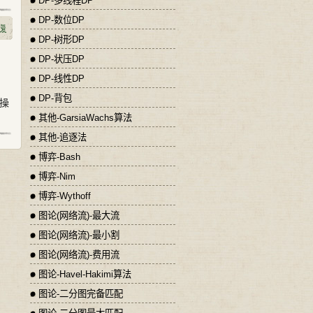
DP-多线程DP
DP-数位DP
DP-树形DP
DP-状压DP
DP-线性DP
DP-背包
操
其他-GarsiaWachs算法
其他-追逐法
博弈-Bash
博弈-Nim
博弈-Wythoff
图论(网络流)-最大流
图论(网络流)-最小割
图论(网络流)-费用流
图论-Havel-Hakimi算法
图论-二分图完备匹配