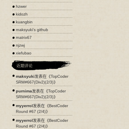
hzwer
kidozh
kuangbin
maksyuki's github
matrix67
njzwj
xiefubao
近期评论
maksyuki
发表在《
TopCoder
SRM#667(Div2)(2/3)
》
purnima
发表在《
TopCoder
SRM#667(Div2)(2/3)
》
myyerrol
发表在《
BestCoder
Round #67 (2/4)
》
myyerrol
发表在《
BestCoder
Round #67 (2/4)
》