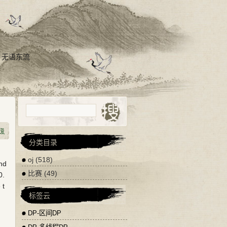
，无语东流
分类目录
oj
(518)
and
比赛
(49)
0.
 t
标签云
DP-区间DP