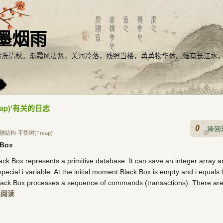
墨烟雨
番洗清秋。渐霜风凄紧，关河冷落，残照当楼，苒苒物华休。惟有长江水
ap)’有关的日志
0
据结构-平衡树(Treap)
 Box
ack Box represents a primitive database. It can save an integer array 
pecial i variable. At the initial moment Black Box is empty and i equals 
lack Box processes a sequence of commands (transactions). There are
续阅读