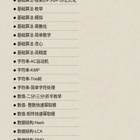
基础算法-搜索(DFS\BFS)\记忆化
基础算法-枚举
基础算法-模拟
基础算法-离散化
基础算法-简单数学
基础算法-贪心
基础算法-高精度
字符串-AC自动机
字符串-KMP
字符串-Trie树
字符串-简单字符处理
数值-二分\三分\折半枚举
数值- 整数快速幂取模
数值-矩阵快速幂取模
数据结构-Hash
数据结构-LCA