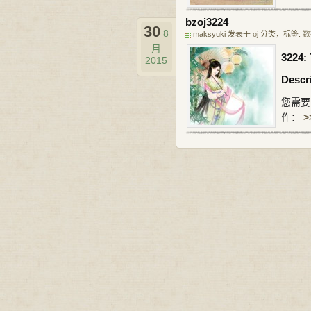
bzoj3224
30
8
maksyuki 发表于
oj
分类，标签:
数
月
3224
2015
Descr
您需要
作：