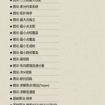
图论-二分图最大匹配
图论-差分约束系统
图论-拓扑排序
图论-最大点独立
图论-最小点支配
图论-最小点权覆盖
图论-最小点覆盖
图论-最小生成树
图论-最小路径覆盖
图论-最短路
图论-有向图强连通分量
图论-次\k短路
图论-欧拉回路
图论-求解割点\割边(Tarjan)
图论-求解连通度
基础算法-排序