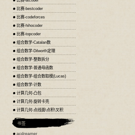
比赛-atcoder
比赛-bestcoder
比赛-codeforces
比赛-hihocoder
比赛-topcoder
组合数学-Catalan数
组合数学-Dilworth定理
组合数学-整数拆分
组合数学-普通母函数
组合数学-组合数取模(Lucas)
组合数学-计数
计算几何-凸包
计算几何-旋转卡壳
计算几何-点线面\点积\叉积
书签
acdreamer