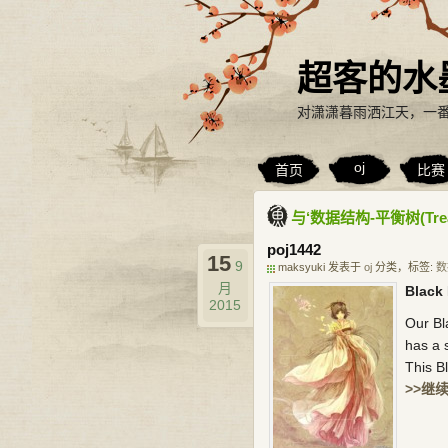
超客的水
对潇潇暮雨洒江天，一
oj
首页
比赛
与‘数据结构-平衡树(Tre
poj1442
15
9
maksyuki 发表于
oj
分类，标签:
数
月
Black
2015
Our Bl
has a s
This B
>>继