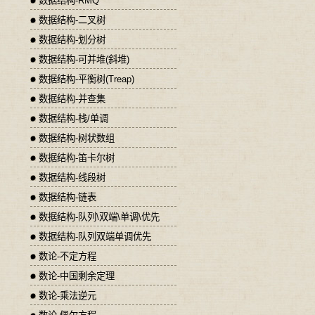
数据结构-RMQ
数据结构-二叉树
数据结构-划分树
数据结构-可并堆(斜堆)
数据结构-平衡树(Treap)
数据结构-并查集
数据结构-栈/单调
数据结构-树状数组
数据结构-笛卡尔树
数据结构-线段树
数据结构-链表
数据结构-队列\双端\单调\优先
数据结构-队列双端单调优先
数论-不定方程
数论-中国剩余定理
数论-乘法逆元