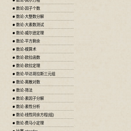
数论-佩尔方程
数论-因子个数
数论-大整数分解
数论-大素数测试
数论-威尔逊定理
数论-平方剩余
数论-模算术
数论-欧拉函数
数论-欧拉定理
数论-毕达哥拉斯三元组
数论-离散对数
数论-筛法
数论-素因子分解
数论-素性分析
数论-线性同余方程(组)
数论-费马小定理