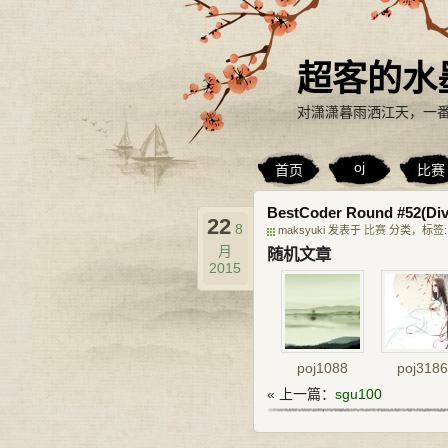
超客的水
对潇潇暮雨洒江天，一
oj
首页
比赛
BestCoder Round #52(Div.2)
22
8
maksyuki 发表于
比赛
分类，标签
月
随机文章
2015
poj1088
poj3186
« 上一篇：
sgu100