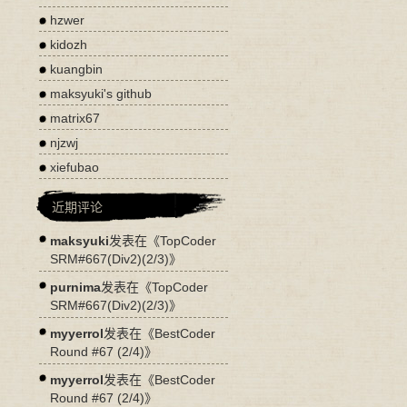
hzwer
kidozh
kuangbin
maksyuki's github
matrix67
njzwj
xiefubao
近期评论
maksyuki
发表在《
TopCoder
SRM#667(Div2)(2/3)
》
purnima
发表在《
TopCoder
SRM#667(Div2)(2/3)
》
myyerrol
发表在《
BestCoder
Round #67 (2/4)
》
myyerrol
发表在《
BestCoder
Round #67 (2/4)
》