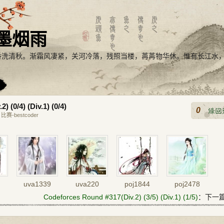
墨烟雨
番洗清秋。渐霜风凄紧，关河冷落，残照当楼，苒苒物华休。惟有长江水
 (0/4) (Div.1) (0/4)
0
:
比赛-bestcoder
uva1339
uva220
poj1844
poj2478
Codeforces Round #317(Div.2) (3/5) (Div.1) (1/5)
：下一篇