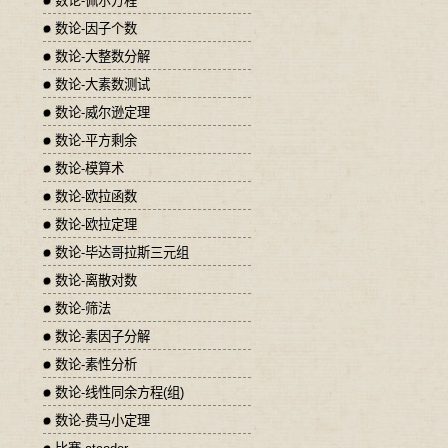
数论-佩尔方程
数论-因子个数
数论-大整数分解
数论-大素数测试
数论-威尔逊定理
数论-平方剩余
数论-模算术
数论-欧拉函数
数论-欧拉定理
数论-毕达哥拉斯三元组
数论-离散对数
数论-筛法
数论-素因子分解
数论-素性分析
数论-线性同余方程(组)
数论-费马小定理