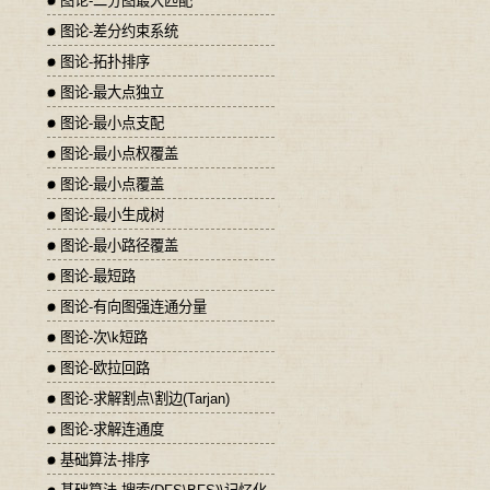
图论-二分图最大匹配
图论-差分约束系统
图论-拓扑排序
图论-最大点独立
图论-最小点支配
图论-最小点权覆盖
图论-最小点覆盖
图论-最小生成树
图论-最小路径覆盖
图论-最短路
图论-有向图强连通分量
图论-次\k短路
图论-欧拉回路
图论-求解割点\割边(Tarjan)
图论-求解连通度
基础算法-排序