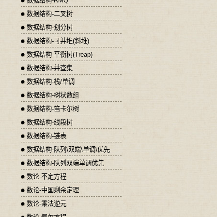
数据结构-RMQ
数据结构-二叉树
数据结构-划分树
数据结构-可并堆(斜堆)
数据结构-平衡树(Treap)
数据结构-并查集
数据结构-栈/单调
数据结构-树状数组
数据结构-笛卡尔树
数据结构-线段树
数据结构-链表
数据结构-队列\双端\单调\优先
数据结构-队列双端单调优先
数论-不定方程
数论-中国剩余定理
数论-乘法逆元