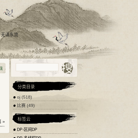
，无语东流
分类目录
oj
(518)
比赛
(49)
标签云
 »
DP-区间DP