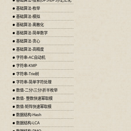
基础算法-搜索(DFS\BFS)\记忆化
基础算法-枚举
基础算法-模拟
基础算法-离散化
基础算法-简单数学
基础算法-贪心
基础算法-高精度
字符串-AC自动机
字符串-KMP
字符串-Trie树
字符串-简单字符处理
数值-二分\三分\折半枚举
数值- 整数快速幂取模
数值-矩阵快速幂取模
数据结构-Hash
数据结构-LCA