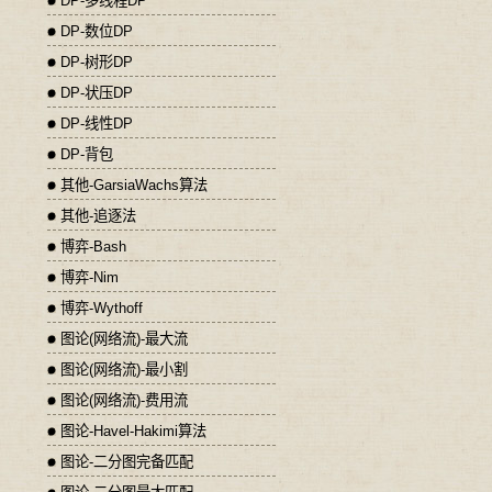
DP-多线程DP
DP-数位DP
DP-树形DP
DP-状压DP
DP-线性DP
DP-背包
其他-GarsiaWachs算法
其他-追逐法
博弈-Bash
博弈-Nim
博弈-Wythoff
图论(网络流)-最大流
图论(网络流)-最小割
图论(网络流)-费用流
图论-Havel-Hakimi算法
图论-二分图完备匹配