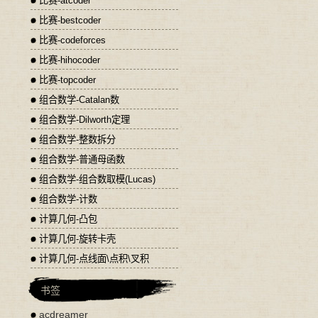
比赛-atcoder
比赛-bestcoder
比赛-codeforces
比赛-hihocoder
比赛-topcoder
组合数学-Catalan数
组合数学-Dilworth定理
组合数学-整数拆分
组合数学-普通母函数
组合数学-组合数取模(Lucas)
组合数学-计数
计算几何-凸包
计算几何-旋转卡壳
计算几何-点线面\点积\叉积
书签
acdreamer