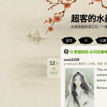
超客的水
对潇潇暮雨洒江天，一
oj
首页
比赛
与‘数据结构-队列双端
uva12100
12
9
maksyuki 发表于
oj
分类，标签:
数
月
The on
2015
extrem
queue 
Becau