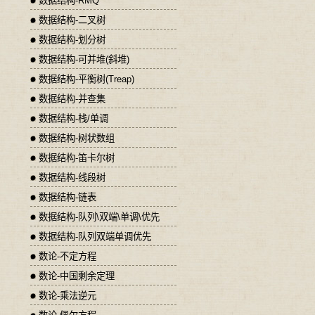
数据结构-RMQ
数据结构-二叉树
数据结构-划分树
数据结构-可并堆(斜堆)
数据结构-平衡树(Treap)
数据结构-并查集
数据结构-栈/单调
数据结构-树状数组
数据结构-笛卡尔树
数据结构-线段树
数据结构-链表
数据结构-队列\双端\单调\优先
数据结构-队列双端单调优先
数论-不定方程
数论-中国剩余定理
数论-乘法逆元