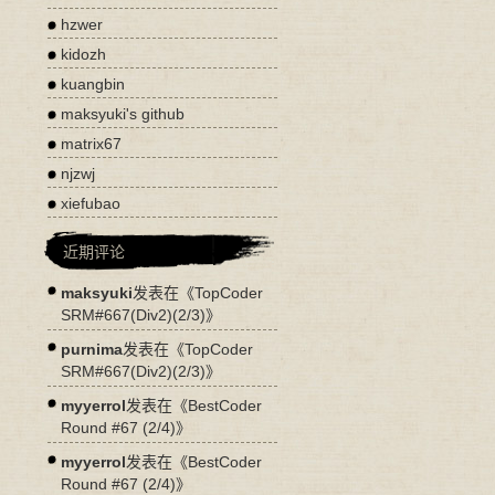
hzwer
kidozh
kuangbin
maksyuki's github
matrix67
njzwj
xiefubao
近期评论
maksyuki
发表在《
TopCoder
SRM#667(Div2)(2/3)
》
purnima
发表在《
TopCoder
SRM#667(Div2)(2/3)
》
myyerrol
发表在《
BestCoder
Round #67 (2/4)
》
myyerrol
发表在《
BestCoder
Round #67 (2/4)
》