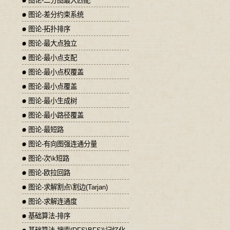
图论-二分图最大匹配
图论-差分约束系统
图论-拓扑排序
图论-最大点独立
图论-最小点支配
图论-最小点权覆盖
图论-最小点覆盖
图论-最小生成树
图论-最小路径覆盖
图论-最短路
图论-有向图强连通分量
图论-次\k短路
图论-欧拉回路
图论-求解割点\割边(Tarjan)
图论-求解连通度
基础算法-排序