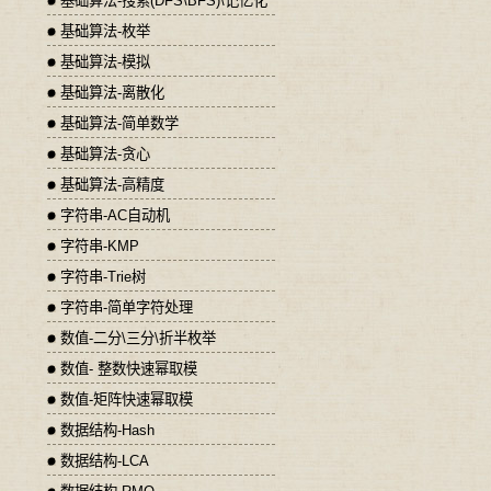
基础算法-搜索(DFS\BFS)\记忆化
基础算法-枚举
基础算法-模拟
基础算法-离散化
基础算法-简单数学
基础算法-贪心
基础算法-高精度
字符串-AC自动机
字符串-KMP
字符串-Trie树
字符串-简单字符处理
数值-二分\三分\折半枚举
数值- 整数快速幂取模
数值-矩阵快速幂取模
数据结构-Hash
数据结构-LCA