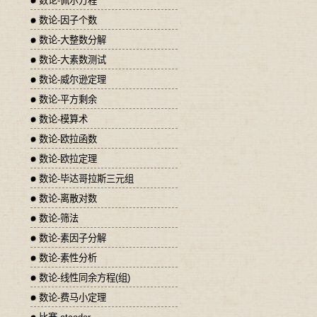
数论-佩尔方程
数论-因子个数
数论-大整数分解
数论-大素数测试
数论-威尔逊定理
数论-平方剩余
数论-模算术
数论-欧拉函数
数论-欧拉定理
数论-毕达哥拉斯三元组
数论-离散对数
数论-筛法
数论-素因子分解
数论-素性分析
数论-线性同余方程(组)
数论-费马小定理