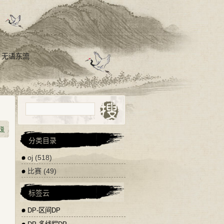
，无语东流
分类目录
oj
(518)
比赛
(49)
标签云
DP-区间DP