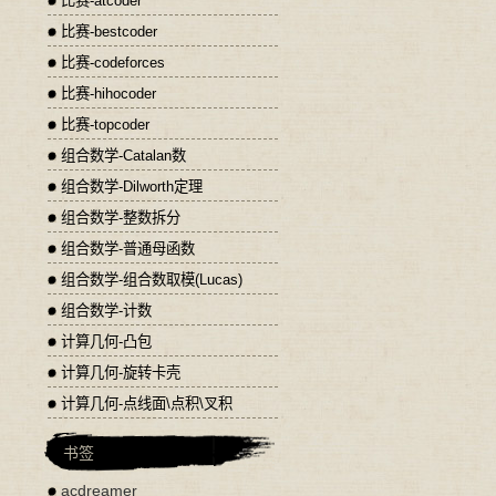
比赛-atcoder
比赛-bestcoder
比赛-codeforces
比赛-hihocoder
比赛-topcoder
组合数学-Catalan数
组合数学-Dilworth定理
组合数学-整数拆分
组合数学-普通母函数
组合数学-组合数取模(Lucas)
组合数学-计数
计算几何-凸包
计算几何-旋转卡壳
计算几何-点线面\点积\叉积
书签
acdreamer