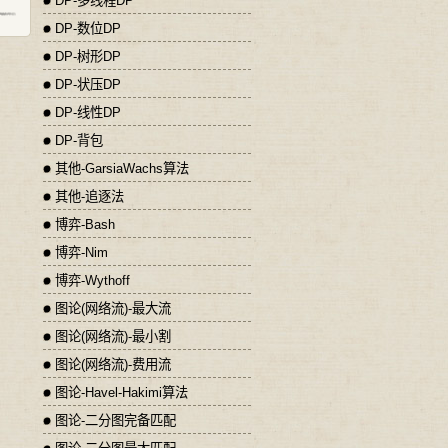
DP-多线程DP
DP-数位DP
DP-树形DP
DP-状压DP
DP-线性DP
DP-背包
其他-GarsiaWachs算法
其他-追逐法
博弈-Bash
博弈-Nim
博弈-Wythoff
图论(网络流)-最大流
图论(网络流)-最小割
图论(网络流)-费用流
图论-Havel-Hakimi算法
图论-二分图完备匹配